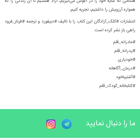
هنگامی که سایه خود را در آغوش می‌گیریم، آزاد هستیم تا آن زندگی را که
همواره آرزویش را داشتیم، تجربه کنیم.
انتشارات #کلک_آزادگان این کتاب را با تالیف #دبیفورد و ترجمه #فرناز_فرود
راهی باز نشر کرده است.
#مادرانه_قلم
#پدرانه_قلم
#خودیاری
#درمان_آگاهانه
#آشتیباخود
#کتابخانه_کودک_قلم
ما را دنبال نمایید