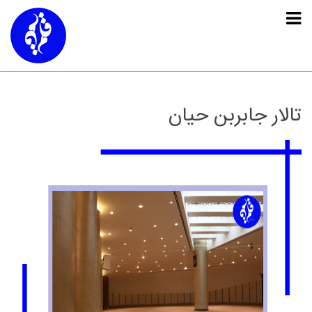
تالار جابربن حیان