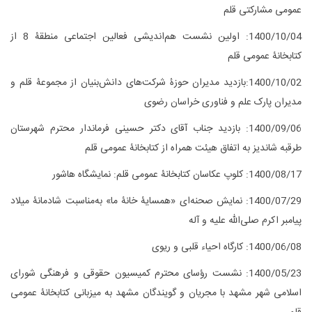
عمومی مشارکتی قلم
1400/10/04: اولین نشست هم‌اندیشی فعالین اجتماعی منطقۀ 8 از
کتابخانۀ عمومی قلم
1400/10/02:بازدید مدیران حوزۀ شرکت‌های دانش‌بنیان از مجموعۀ قلم و
مدیران پارک علم و فناوری خراسان رضوی
1400/09/06: بازدید جناب آقای دکتر حسینی فرماندار محترم شهرستان
طرقبه شاندیز به اتفاق هیئت همراه از کتابخانۀ عمومی قلم
1400/08/17: کلوپ عکاسان کتابخانۀ عمومی قلم: نمایشگاه هاشور
1400/07/29: نمایش صحنه‌ای «همسایۀ خانۀ ما» به‌مناسبت شادمانۀ میلاد
پیامبر اکرم صلی‌الله علیه و آله
1400/06/08: کارگاه احیاء قلبی و ریوی
1400/05/23: نشست رؤسای محترم کمیسیون حقوقی و فرهنگی شورای
اسلامی شهر مشهد با مجریان و گویندگان مشهد به میزبانی کتابخانۀ عمومی