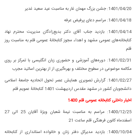
1401/04/20: جشن بزرگ مهمان غار به مناسبت عید سعید غدیر
1401/04/18: مراسم دعای پرفیض عرفه
1401/04/14: بازدید جناب آقای دکتر بدیع‌زادگان مدیریت محترم نهاد
کتابخانه‌های عمومی مشهد و اهداء مجوز کتابخانۀ عمومی قلم به مناسبت روز
قلم
1401/02/31: دوره‌های آموزشی و حضوری زبان انگلیسی با تمرکز بر روی
مکالمه موضوعی در سطوح مختلف و بهره‌گیری از از بهترین اساتید مجرب
1401/02/27:
گزارش تصویری همایش عصر تحول اتحادیه جامعۀ اسلامی
دانشجویان کشور در مشهد مقدس اردیبهشت 1401 کتابخانۀ عمویم قلم
اخبار داخلی کتابخانه عمومی قلم 1400
1400/12/25: مراسم به مناسبت نیمۀ شعبان ویژۀ آقایان 25 الی 27
اسفندماه کانون فرهنگی قلم ساعت 21
1400/10/04: بازدید مدیرکل دفتر زنان و خانواده استانداری از کتابخانه