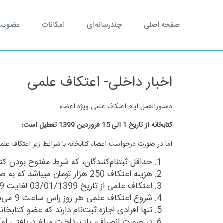
صفحه اصلی
چندرسانه‌ای
امکانات
عضویت و
اخبار داخلی- اعتکاف علمی
دستورالعمل ایام اعتکاف علمی ویژه اعضاء
کتابخانه از تاریخ 1 الی 15 فروردین 1399 تعطیل است؛
اما در صورت درخواست اعضاء کتابخانه با شرایط زیر اعتکاف علم
حداقل ثبت‎نام‌کنندگان، که شرط مفتوح بودن کتابخانه تعیین شده است،
هزینه اعتکاف 250 هزار تومان می‎باشد که
به ص
اعتکاف علمی از تاریخ 03/01/1399 لغايت 15/01/1399 خواهد بود (به جز سه‎شنبه 13/01/1399)؛
شروع اعتکاف علمی هر روز
راس ساعت 9 می‌باشد و تا ساعت 20
تنها افرادی اجازه ثبت‌نام دارند که
عضو کتابخانه
در صورت انصراف، باز پرداخت مبلغ دریافتی امک